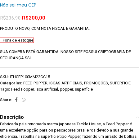
Não sei meu CEP
R$
200,00
R$
236,90
PRODUTO NOVO, COM NOTA FISCAL E GARANTIA.
Fora de estoque
SUA COMPRA ESTÁ GARANTIDA. NOSSO SITE POSSUI CRIPTOGRAFIA DE
SEGURANÇA SSL.
SKU:
ITHCFP100MM22GC15
Categorias:
FEED POPPER
,
ISCAS ARTIFICIAIS
,
PROMOÇÕES
,
SUPERFÍCIE
Tags:
Feed Popper
,
isca artificial
,
popper
,
superfície
Share:
Descrição
Fabricada pela renomada marca japonesa Tackle House, a Feed Popper é
uma excelente opção para os pescadores brasileiros devido a sua grande
eficiência. Trabalha na superfície tipo Popper, fazendo um arrasto de bolhas