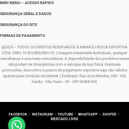
MINI MENU – ACESSO RÁPIDO
SEGURANÇA GERAL E DADOS
SEGURANÇA DO SITE
FORMAS DE PAGAMENTO
@2025 – TODOS OS DIREITOS RESERVADOS À NAMAZU PESCA ESPORTIVA
LTDA. CNPJ-19.925.895/0001-01. | Imagens meramente ilustrativas, qualquer
semelhança é uma mera coincidência. A disponibilidade dos produtos nesse
site podem ter divergências com o estoque da loja física. Eventuais
promoções, descontos e prazos de pagamento expostos aqui são válidos
apenas para compras via internet. | Endereço: Rua Juca Mendes, 206 - Vila
Carrão - São Paulo - SP - CEP 03428-020.
FACEBOOK
-
INSTAGRAM
-
YOUTUBE
-
WHATSAPP
- SHOPEE -
MERCADO LIVRE