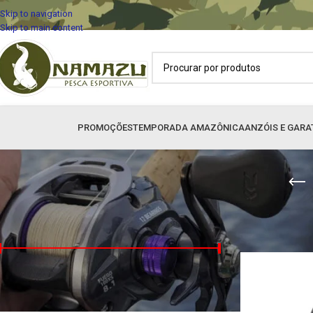
Skip to navigation
Skip to main content
PROMOÇÕES
TEMPORADA AMAZÔNICA
ANZÓIS E GARA
FILTRAR POR PREÇO
Início
»
CARRETIL
Preço:
R$310
—
R$2.200
FILTRAR