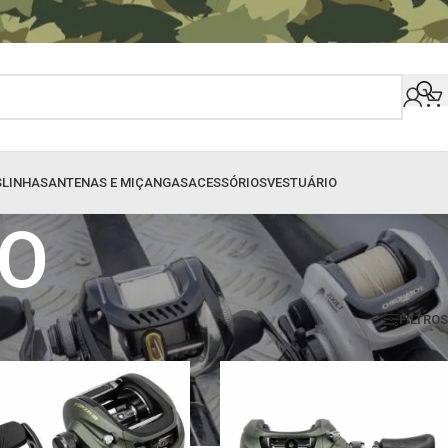
S
LINHAS
ANTENAS E MIÇANGAS
ACESSÓRIOS
VESTUÁRIO
XO
EXIBIÇÃO
9
24
36
48
60
80
FILTROS