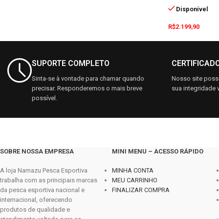
Disponível
R$
2.199,90
SUPORTE COMPLETO
CERTIFICAD
Sinta-se à vontade para chamar quando
Nosso site possu
precisar. Responderemos o mais breve
sua integridade v
possível.
SOBRE NOSSA EMPRESA
MINI MENU – ACESSO RÁPIDO
A loja Namazu Pesca Esportiva
MINHA CONTA
trabalha com as principais marcas
MEU CARRINHO
da pesca esportiva nacional e
FINALIZAR COMPRA
internacional, oferecendo
produtos de qualidade e