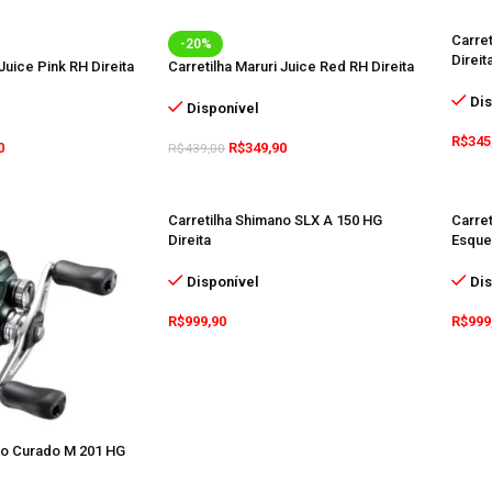
Carre
-20%
Direit
Juice Pink RH Direita
Carretilha Maruri Juice Red RH Direita
Dis
Disponível
R$
345
0
R$
349,90
R$
439,00
Carretilha Shimano SLX A 150 HG
Carre
Direita
Esque
Disponível
Dis
R$
999,90
R$
999
no Curado M 201 HG