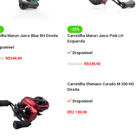
%
-20%
ilha Maruri Juice Blue RH Direita
Carretilha Maruri Juice Pink LH
Esquerda
ponível
Disponível
R$
349,90
,00
R$
349,90
R$
439,00
Carretilha Shimano Curado M 200 HG
Direita
Disponível
R$
2.199,90