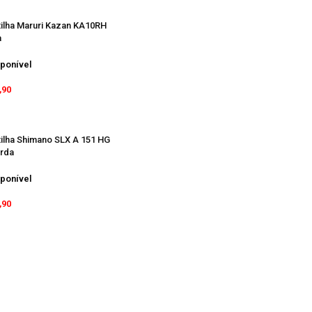
tilha Maruri Kazan KA10RH
a
ponível
,90
tilha Shimano SLX A 151 HG
rda
ponível
,90