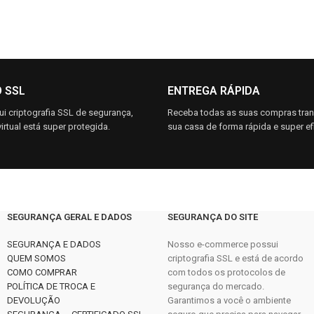
O SSL
ENTREGA RÁPIDA
i criptografia SSL de segurança,
Receba todas as suas compras tra
irtual está super protegida.
sua casa de forma rápida e super efi
SEGURANÇA GERAL E DADOS
SEGURANÇA DO SITE
SEGURANÇA E DADOS
Nosso e-commerce possui
QUEM SOMOS
criptografia SSL e está de acordo
COMO COMPRAR
com todos os protocolos de
POLÍTICA DE TROCA E
segurança do mercado.
DEVOLUÇÃO
Garantimos a você o ambiente