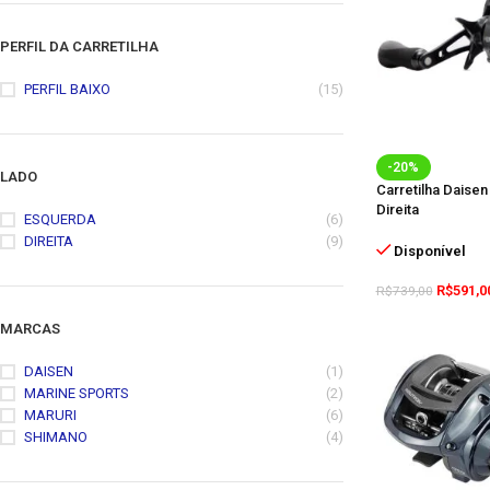
PERFIL DA CARRETILHA
PERFIL BAIXO
(15)
-20%
LADO
Carretilha Daisen
Direita
ESQUERDA
(6)
DIREITA
(9)
Disponível
R$
591,0
R$
739,00
MARCAS
DAISEN
(1)
MARINE SPORTS
(2)
MARURI
(6)
SHIMANO
(4)