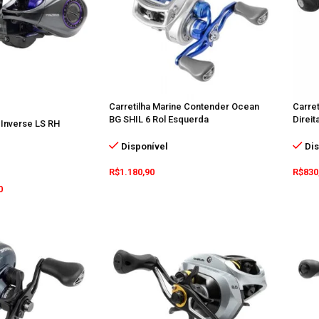
Carretilha Marine Contender Ocean
Carre
BG SHIL 6 Rol Esquerda
Direit
 Inverse LS RH
Disponível
Dis
R$
1.180,90
R$
830
0