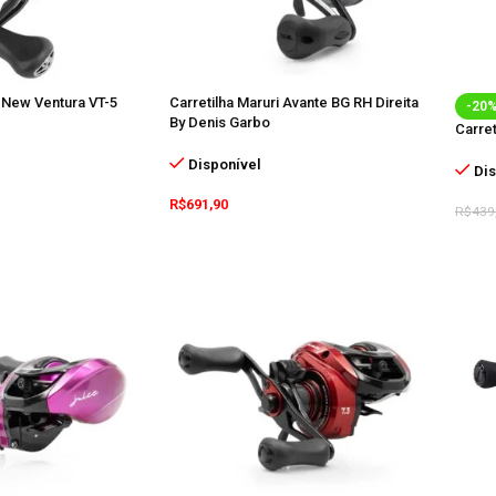
e New Ventura VT-5
Carretilha Maruri Avante BG RH Direita
-20
By Denis Garbo
Carret
Disponível
Dis
R$
691,90
R$
439