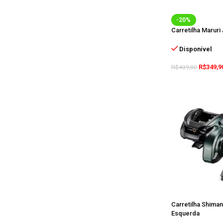
-20%
Carretilha Maruri 
Disponível
R$
349,9
R$
439,00
Carretilha Shima
Esquerda