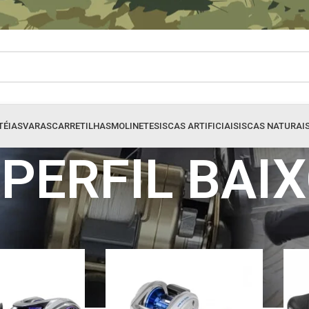
TÉIAS
VARAS
CARRETILHAS
MOLINETES
ISCAS ARTIFICIAIS
ISCAS NATURAI
PERFIL BAI
HAS
»
PERFIL BAIXO