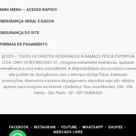
MINI MENU – ACESSO RÁPIDO
SEGURANÇA GERAL E DADOS
SEGURANÇA DO SITE
FORMAS DE PAGAMENTO
@2025 – TODOS OS DIREITOS RESERVADOS À NAMAZU PESCA ESPORTIVA
LTDA. CNPJ-19.925.895/0001-01. | Imagens meramente ilustrativas, qualquer
semelhança é uma mera coincidência. A disponibilidade dos produtos nesse
site podem ter divergências com o estoque da loja física. Eventuais
promoções, descontos e prazos de pagamento expostos aqui são válidos
apenas para compras via internet. | Endereço: Rua Juca Mendes, 206 - Vila
Carrão - São Paulo - SP - CEP 03428-020.
FACEBOOK
-
INSTAGRAM
-
YOUTUBE
-
WHATSAPP
- SHOPEE -
MERCADO LIVRE