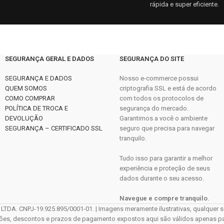
rápida e super eficiente.
SEGURANÇA GERAL E DADOS
SEGURANÇA DO SITE
SEGURANÇA E DADOS
Nosso e-commerce possui
QUEM SOMOS
criptografia SSL e está de acordo
COMO COMPRAR
com todos os protocolos de
POLÍTICA DE TROCA E
segurança do mercado.
DEVOLUÇÃO
Garantimos a você o ambiente
SEGURANÇA – CERTIFICADO SSL
seguro que precisa para navegar
tranquilo.
Tudo isso para garantir a melhor
experiência e proteção de seus
dados durante o seu acesso.
Navegue e compre tranquilo.
CNPJ-19.925.895/0001-01. | Imagens meramente ilustrativas, qualquer sem
ções, descontos e prazos de pagamento expostos aqui são válidos apenas para 