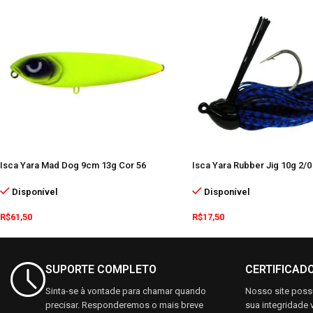
Isca Yara Mad Dog 9cm 13g Cor 56
Isca Yara Rubber Jig 10g 2/0
Disponível
Disponível
R$
61,50
R$
17,50
SUPORTE COMPLETO
CERTIFICAD
Sinta-se à vontade para chamar quando
Nosso site possu
precisar. Responderemos o mais breve
sua integridade v