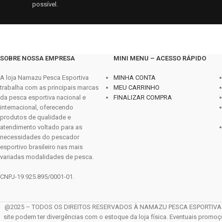
possível.
SOBRE NOSSA EMPRESA
MINI MENU – ACESSO RÁPIDO
A loja Namazu Pesca Esportiva
MINHA CONTA
trabalha com as principais marcas
MEU CARRINHO
da pesca esportiva nacional e
FINALIZAR COMPRA
internacional, oferecendo
produtos de qualidade e
atendimento voltado para as
necessidades do pescador
esportivo brasileiro nas mais
variadas modalidades de pesca.
CNPJ-19.925.895/0001-01.
@2025 – TODOS OS DIREITOS RESERVADOS À NAMAZU PESCA ESPORTIVA LTDA. 
site podem ter divergências com o estoque da loja física. Eventuais promo