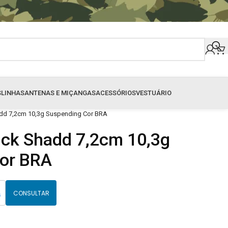
S
LINHAS
ANTENAS E MIÇANGAS
ACESSÓRIOS
VESTUÁRIO
hadd 7,2cm 10,3g Suspending Cor BRA
tick Shadd 7,2cm 10,3g
or BRA
CONSULTAR