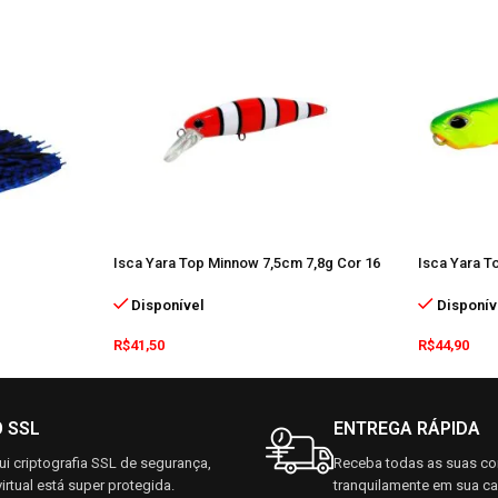
Isca Yara Top Minnow 7,5cm 7,8g Cor 16
Isca Yara T
Disponível
Disponív
R$
41,50
R$
44,90
O SSL
ENTREGA RÁPIDA
i criptografia SSL de segurança,
Receba todas as suas c
irtual está super protegida.
tranquilamente em sua c