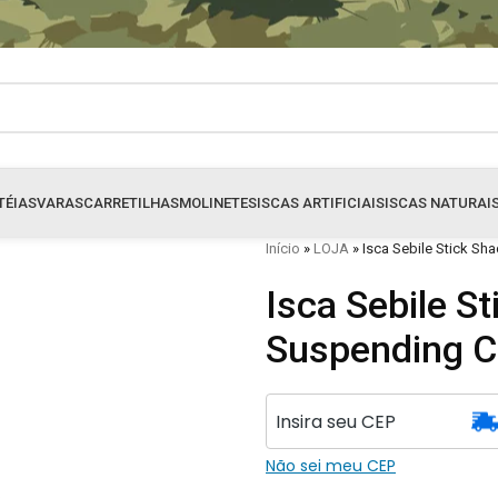
TÉIAS
VARAS
CARRETILHAS
MOLINETES
ISCAS ARTIFICIAIS
ISCAS NATURAI
Início
»
LOJA
»
Isca Sebile Stick S
Isca Sebile S
Suspending C
Não sei meu CEP