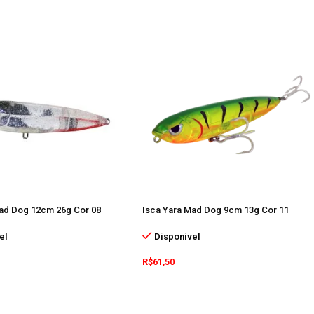
Mad Dog 12cm 26g Cor 08
Isca Yara Mad Dog 9cm 13g Cor 11
el
Disponível
R$
61,50