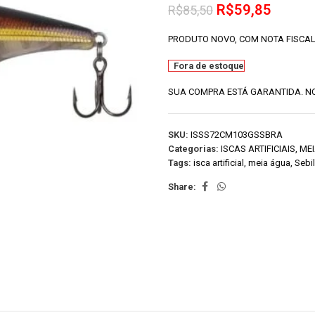
R$
59,85
R$
85,50
PRODUTO NOVO, COM NOTA FISCAL
Fora de estoque
SUA COMPRA ESTÁ GARANTIDA. NO
SKU:
ISSS72CM103GSSBRA
Categorias:
ISCAS ARTIFICIAIS
,
ME
Tags:
isca artificial
,
meia água
,
Sebi
Share: