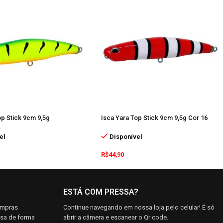
op Stick 9cm 9,5g
Isca Yara Top Stick 9cm 9,5g Cor 16
el
Disponível
R$
44,90
ESTÁ COM PRESSA?
ompras
Continue navegando em nossa loja pelo celular! É só
asa de forma
abrir a câmera e escanear o Qr code.