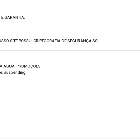
 E GARANTIA.
SSO SITE POSSUI CRIPTOGRAFIA DE SEGURANÇA SSL.
IA ÁGUA
,
PROMOÇÕES
le
,
suspending