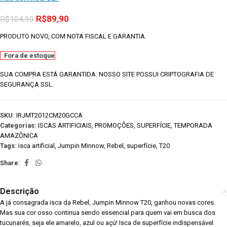
R$
89,90
R$
104,90
PRODUTO NOVO, COM NOTA FISCAL E GARANTIA.
Fora de estoque
SUA COMPRA ESTÁ GARANTIDA. NOSSO SITE POSSUI CRIPTOGRAFIA DE
SEGURANÇA SSL.
SKU:
IRJMT2012CM20GCCA
Categorias:
ISCAS ARTIFICIAIS
,
PROMOÇÕES
,
SUPERFÍCIE
,
TEMPORADA
AMAZÔNICA
Tags:
isca artificial
,
Jumpin Minnow
,
Rebel
,
superfície
,
T20
Share:
Descrição
A já consagrada isca da Rebel, Jumpin Minnow T20, ganhou novas cores.
Mas sua cor osso continua sendo essencial para quem vai em busca dos
tucunarés, seja ele amarelo, azul ou açú! Isca de superfície indispensável