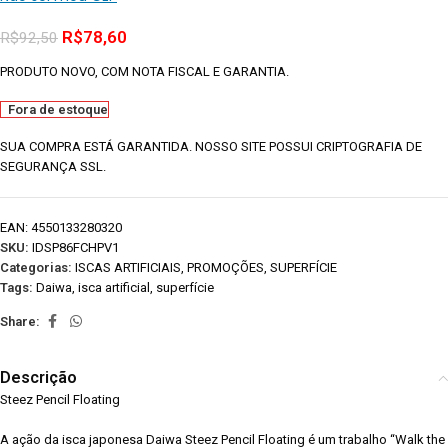
R$
78,60
R$
92,50
PRODUTO NOVO, COM NOTA FISCAL E GARANTIA.
Fora de estoque
SUA COMPRA ESTÁ GARANTIDA. NOSSO SITE POSSUI CRIPTOGRAFIA DE
SEGURANÇA SSL.
EAN:
4550133280320
SKU:
IDSP86FCHPV1
Categorias:
ISCAS ARTIFICIAIS
,
PROMOÇÕES
,
SUPERFÍCIE
Tags:
Daiwa
,
isca artificial
,
superfície
Share:
Descrição
Steez Pencil Floating
A ação da isca japonesa Daiwa Steez Pencil Floating é um trabalho “Walk the