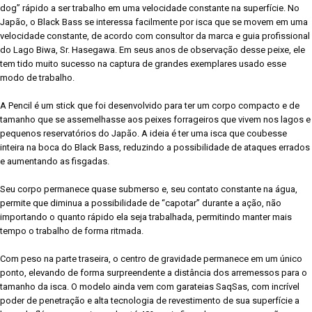
dog” rápido a ser trabalho em uma velocidade constante na superfície. No
Japão, o Black Bass se interessa facilmente por isca que se movem em uma
velocidade constante, de acordo com consultor da marca e guia profissional
do Lago Biwa, Sr. Hasegawa. Em seus anos de observação desse peixe, ele
tem tido muito sucesso na captura de grandes exemplares usado esse
modo de trabalho.
A Pencil é um stick que foi desenvolvido para ter um corpo compacto e de
tamanho que se assemelhasse aos peixes forrageiros que vivem nos lagos e
pequenos reservatórios do Japão. A ideia é ter uma isca que coubesse
inteira na boca do Black Bass, reduzindo a possibilidade de ataques errados
e aumentando as fisgadas.
Seu corpo permanece quase submerso e, seu contato constante na água,
permite que diminua a possibilidade de “capotar” durante a ação, não
importando o quanto rápido ela seja trabalhada, permitindo manter mais
tempo o trabalho de forma ritmada.
Com peso na parte traseira, o centro de gravidade permanece em um único
ponto, elevando de forma surpreendente a distância dos arremessos para o
tamanho da isca. O modelo ainda vem com garateias SaqSas, com incrível
poder de penetração e alta tecnologia de revestimento de sua superfície a