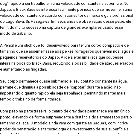
dog” rápido a ser trabalho em uma velocidade constante na superfície. No
Japão, o Black Bass se interessa facilmente por isca que se movem em uma
velocidade constante, de acordo com consultor da marca e guia profissional
do Lago Biwa, Sr. Hasegawa. Em seus anos de observação desse peixe, ele
tem tido muito sucesso na captura de grandes exemplares usado esse
modo de trabalho.
A Pencil é um stick que foi desenvolvido para ter um corpo compacto e de
tamanho que se assemelhasse aos peixes forrageiros que vivem nos lagos e
pequenos reservatórios do Japão. A ideia é ter uma isca que coubesse
inteira na boca do Black Bass, reduzindo a possibilidade de ataques errados
e aumentando as fisgadas.
Seu corpo permanece quase submerso e, seu contato constante na água,
permite que diminua a possibilidade de “capotar” durante a ação, não
importando o quanto rápido ela seja trabalhada, permitindo manter mais
tempo o trabalho de forma ritmada.
Com peso na parte traseira, o centro de gravidade permanece em um único
ponto, elevando de forma surpreendente a distância dos arremessos para o
tamanho da isca. O modelo ainda vem com garateias SaqSas, com incrível
poder de penetração e alta tecnologia de revestimento de sua superfície a