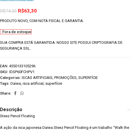
R$
63,30
R$
74,50
PRODUTO NOVO, COM NOTA FISCAL E GARANTIA.
Fora de estoque
SUA COMPRA ESTÁ GARANTIDA. NOSSO SITE POSSUI CRIPTOGRAFIA DE
SEGURANÇA SSL.
EAN:
4550133105296
SKU:
IDSP60FCHPV1
Categorias:
ISCAS ARTIFICIAIS
,
PROMOÇÕES
,
SUPERFÍCIE
Tags:
Daiwa
,
isca artificial
,
superfície
Share:
Descrição
Steez Pencil Floating
A ação da isca japonesa Daiwa Steez Pencil Floating é um trabalho “Walk the