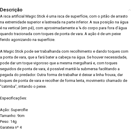
Descrição
A isca artificial Magic Stick é uma isca de superfície, com o pitão de arrasto
na extremidade superior e lastreada na parte inferior. A sua posição na água
é na vertical (em pé), com aproximadamente a ¼ do corpo para fora d’água
quando tracionada com toques de ponta de vara. A ação é de um peixe
ferido agonizando na superfície.
A Magic Stick pode ser trabalhanda com recolhimento e dando toques com
a ponta de vara, que a fará bater a cabeça na água. Se houver necessidade,
pode dar um toque vigoroso que a mesma mergulhará e, com toques
seguidos de ponta de vara, é possível mantê-la submersa facilitando a
pegada do predador. Outra forma de trabalhar é deixar a linha frouxa, dar
toques de ponta de vara e recolher de forma lenta, movimento chamado de
“catimba”, irritando o peixe.
Especificações:
Ação: Supercífie
Tamanho: 9cm
Peso: 14g
Garateia nº 4