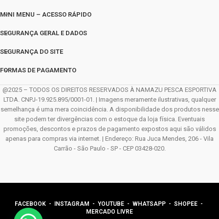
MINI MENU – ACESSO RÁPIDO
SEGURANÇA GERAL E DADOS
SEGURANÇA DO SITE
FORMAS DE PAGAMENTO
@2025 – TODOS OS DIREITOS RESERVADOS À NAMAZU PESCA ESPORTIVA
LTDA. CNPJ-19.925.895/0001-01. | Imagens meramente ilustrativas, qualquer
semelhança é uma mera coincidência. A disponibilidade dos produtos nesse
site podem ter divergências com o estoque da loja física. Eventuais
promoções, descontos e prazos de pagamento expostos aqui são válidos
apenas para compras via internet. | Endereço: Rua Juca Mendes, 206 - Vila
Carrão - São Paulo - SP - CEP 03428-020.
FACEBOOK
-
INSTAGRAM
-
YOUTUBE
-
WHATSAPP
- SHOPEE -
MERCADO LIVRE