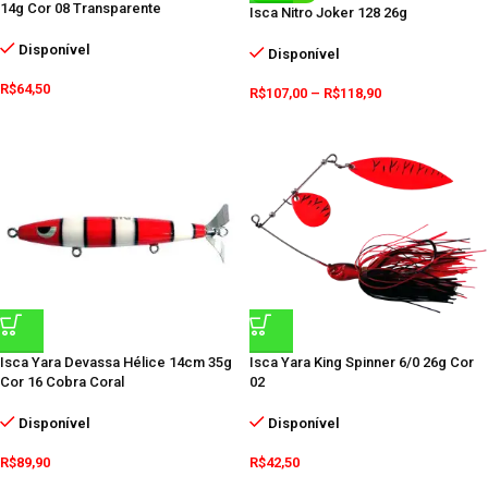
14g Cor 08 Transparente
Isca Nitro Joker 128 26g
Disponível
Disponível
R$
64,50
R$
107,00
–
R$
118,90
Isca Yara Devassa Hélice 14cm 35g
Isca Yara King Spinner 6/0 26g Cor
Cor 16 Cobra Coral
02
Disponível
Disponível
R$
89,90
R$
42,50