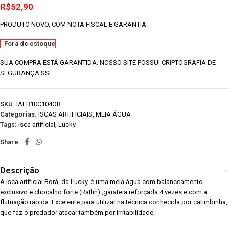
R$
52,90
PRODUTO NOVO, COM NOTA FISCAL E GARANTIA.
Fora de estoque
SUA COMPRA ESTÁ GARANTIDA. NOSSO SITE POSSUI CRIPTOGRAFIA DE
SEGURANÇA SSL.
SKU:
IALB10C104OR
Categorias:
ISCAS ARTIFICIAIS
,
MEIA ÁGUA
Tags:
isca artificial
,
Lucky
Share:
Descrição
A isca artificial Borá, da Lucky, é uma meia água com balanceamento
exclusivo e chocalho forte (Ratlin) ,garateia reforçada 4 vezes e com a
flutuação rápida. Excelente para utilizar na técnica conhecida por catimbinha,
que faz o predador atacar também por irritabilidade.