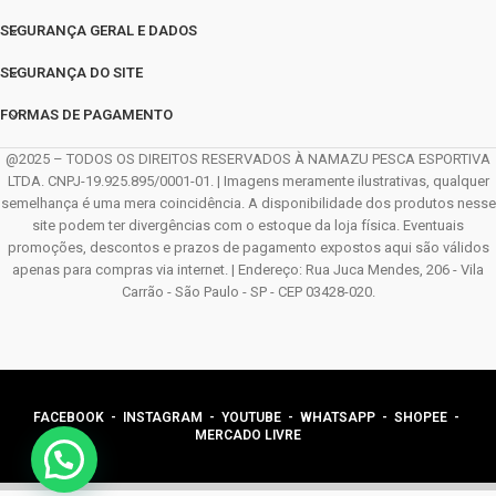
SEGURANÇA GERAL E DADOS
SEGURANÇA DO SITE
FORMAS DE PAGAMENTO
@2025 – TODOS OS DIREITOS RESERVADOS À NAMAZU PESCA ESPORTIVA
LTDA. CNPJ-19.925.895/0001-01. | Imagens meramente ilustrativas, qualquer
semelhança é uma mera coincidência. A disponibilidade dos produtos nesse
site podem ter divergências com o estoque da loja física. Eventuais
promoções, descontos e prazos de pagamento expostos aqui são válidos
apenas para compras via internet. | Endereço: Rua Juca Mendes, 206 - Vila
Carrão - São Paulo - SP - CEP 03428-020.
FACEBOOK
-
INSTAGRAM
-
YOUTUBE
-
WHATSAPP
- SHOPEE -
MERCADO LIVRE