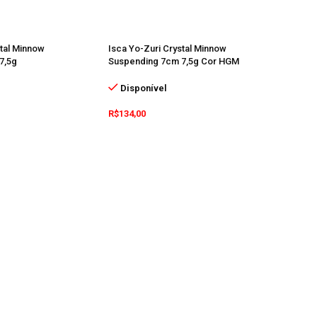
stal Minnow
Isca Yo-Zuri Crystal Minnow
7,5g
Suspending 7cm 7,5g Cor HGM
Disponível
R$
134,00