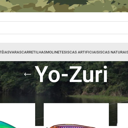
TÉIAS
VARAS
CARRETILHAS
MOLINETES
ISCAS ARTIFICIAIS
ISCAS NATURAI
Yo-Zuri