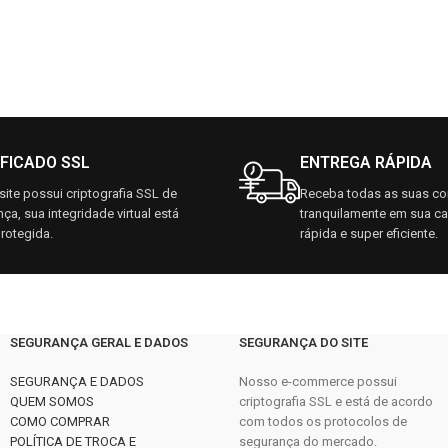
IFICADO SSL
ENTREGA RÁPIDA
ite possui criptografia SSL de
Receba todas as suas c
ça, sua integridade virtual está
tranquilamente em sua c
rotegida.
rápida e super eficiente.
SEGURANÇA GERAL E DADOS
SEGURANÇA DO SITE
SEGURANÇA E DADOS
Nosso e-commerce possui
QUEM SOMOS
criptografia SSL e está de acordo
COMO COMPRAR
com todos os protocolos de
POLÍTICA DE TROCA E
segurança do mercado.