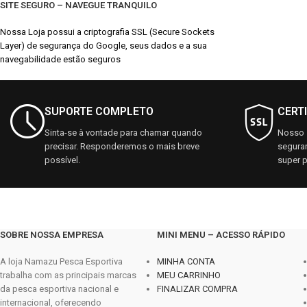
SITE SEGURO – NAVEGUE TRANQUILO
Nossa Loja possui a criptografia SSL (Secure Sockets
Layer) de segurança do Google, seus dados e a sua
navegabilidade estão seguros
SUPORTE COMPLETO
CERT
Sinta-se à vontade para chamar quando
Nosso s
precisar. Responderemos o mais breve
seguran
possível.
super p
SOBRE NOSSA EMPRESA
MINI MENU – ACESSO RÁPIDO
A loja Namazu Pesca Esportiva
MINHA CONTA
trabalha com as principais marcas
MEU CARRINHO
da pesca esportiva nacional e
FINALIZAR COMPRA
internacional, oferecendo