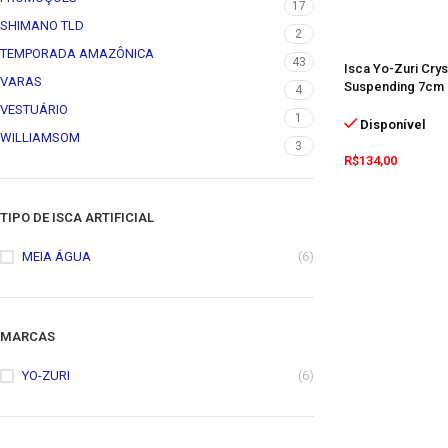
17
SHIMANO TLD
2
TEMPORADA AMAZÔNICA
43
Isca Yo-Zuri Cry
VARAS
Suspending 7cm 
4
VESTUÁRIO
1
Disponível
WILLIAMSOM
3
R$
134,00
TIPO DE ISCA ARTIFICIAL
MEIA ÁGUA
(6)
MARCAS
YO-ZURI
(6)