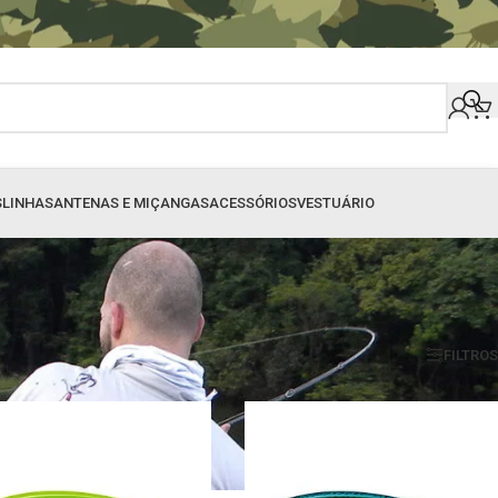
S
LINHAS
ANTENAS E MIÇANGAS
ACESSÓRIOS
VESTUÁRIO
EXIBIÇÃO
9
24
36
48
60
80
FILTROS