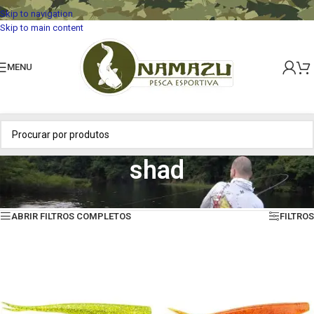
Skip to navigation
Skip to main content
MENU
shad
Início
»
shad
Mostrando todos os 6 resultados
ABRIR FILTROS COMPLETOS
FILTROS