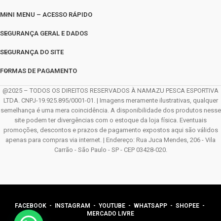
MINI MENU – ACESSO RÁPIDO
SEGURANÇA GERAL E DADOS
SEGURANÇA DO SITE
FORMAS DE PAGAMENTO
@2025 – TODOS OS DIREITOS RESERVADOS À NAMAZU PESCA ESPORTIVA
LTDA. CNPJ-19.925.895/0001-01. | Imagens meramente ilustrativas, qualquer
semelhança é uma mera coincidência. A disponibilidade dos produtos nesse
site podem ter divergências com o estoque da loja física. Eventuais
promoções, descontos e prazos de pagamento expostos aqui são válidos
apenas para compras via internet. | Endereço: Rua Juca Mendes, 206 - Vila
Carrão - São Paulo - SP - CEP 03428-020.
FACEBOOK
-
INSTAGRAM
-
YOUTUBE
-
WHATSAPP
- SHOPEE -
MERCADO LIVRE