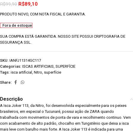
R$
89,10
R$
99,90
PRODUTO NOVO, COM NOTA FISCAL E GARANTIA.
Fora de estoque
SUA COMPRA ESTÁ GARANTIDA. NOSSO SITE POSSUI CRIPTOGRAFIA DE
SEGURANÇA SSL.
SKU:
IANFJ11314GC117
Categorias:
ISCAS ARTIFICIAIS
,
SUPERFÍCIE
Tags:
isca artificial
,
Nitro
,
superfície
Share:
Descrição
A Isca Joker 113, da Nitro, foi desenvolvida especialmente para os peixes
brasileiros, em especial o Tucunaré, possui ação de ZARA quando
trabalhada com movimentos de ponta de vara e recolhimento continuo. Vem
com acabamento de alto padrão, chocalho em Tungstênio que deixa a isca
mais leve com barulho mais forte. A Isca Joker 113 é indicada para uma