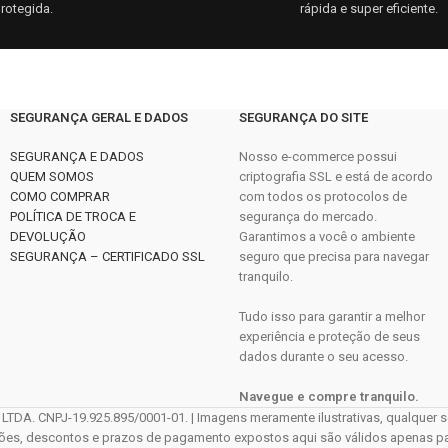
rotegida.
rápida e super eficiente.
SEGURANÇA GERAL E DADOS
SEGURANÇA DO SITE
SEGURANÇA E DADOS
Nosso e-commerce possui
QUEM SOMOS
criptografia SSL e está de acordo
COMO COMPRAR
com todos os protocolos de
POLÍTICA DE TROCA E
segurança do mercado.
DEVOLUÇÃO
Garantimos a você o ambiente
SEGURANÇA – CERTIFICADO SSL
seguro que precisa para navegar
tranquilo.
Tudo isso para garantir a melhor
experiência e proteção de seus
dados durante o seu acesso.
Navegue e compre tranquilo.
CNPJ-19.925.895/0001-01. | Imagens meramente ilustrativas, qualquer sem
ções, descontos e prazos de pagamento expostos aqui são válidos apenas para 