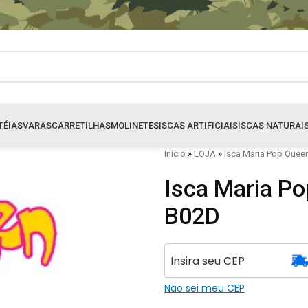
TÉIAS
VARAS
CARRETILHAS
MOLINETES
ISCAS ARTIFICIAIS
ISCAS NATURAI
Início
»
LOJA
»
Isca Maria Pop Que
Isca Maria P
B02D
Não sei meu CEP