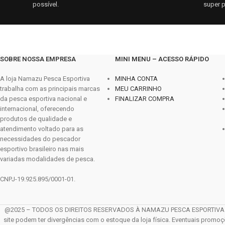
possível.
super p
SOBRE NOSSA EMPRESA
MINI MENU – ACESSO RÁPIDO
A loja Namazu Pesca Esportiva
MINHA CONTA
trabalha com as principais marcas
MEU CARRINHO
da pesca esportiva nacional e
FINALIZAR COMPRA
internacional, oferecendo
produtos de qualidade e
atendimento voltado para as
necessidades do pescador
esportivo brasileiro nas mais
variadas modalidades de pesca.
CNPJ-19.925.895/0001-01.
@2025 – TODOS OS DIREITOS RESERVADOS À NAMAZU PESCA ESPORTIVA LTDA. 
site podem ter divergências com o estoque da loja física. Eventuais promo