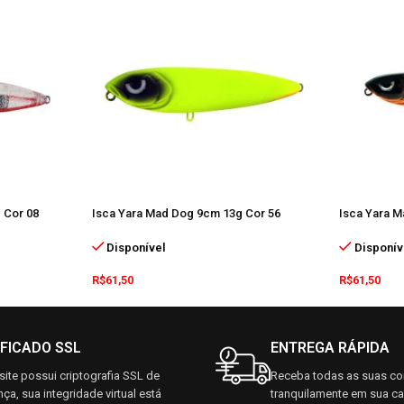
 Cor 08
Isca Yara Mad Dog 9cm 13g Cor 56
Isca Yara 
Disponível
Disponív
R$
61,50
R$
61,50
IFICADO SSL
ENTREGA RÁPIDA
ite possui criptografia SSL de
Receba todas as suas c
ça, sua integridade virtual está
tranquilamente em sua c