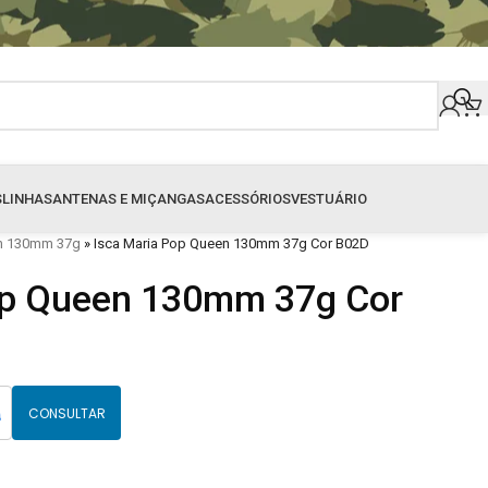
S
LINHAS
ANTENAS E MIÇANGAS
ACESSÓRIOS
VESTUÁRIO
en 130mm 37g
»
Isca Maria Pop Queen 130mm 37g Cor B02D
op Queen 130mm 37g Cor
CONSULTAR