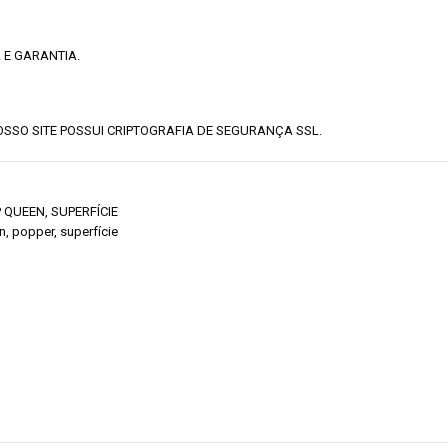
 E GARANTIA.
SSO SITE POSSUI CRIPTOGRAFIA DE SEGURANÇA SSL.
P QUEEN
,
SUPERFÍCIE
n
,
popper
,
superfície