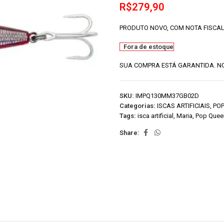
R$
279,90
PRODUTO NOVO, COM NOTA FISCAL
Fora de estoque
SUA COMPRA ESTÁ GARANTIDA. NO
SKU:
IMPQ130MM37GB02D
Categorias:
ISCAS ARTIFICIAIS
,
PO
Tags:
isca artificial
,
Maria
,
Pop Quee
Share: