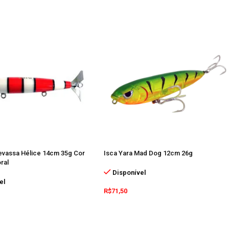
evassa Hélice 14cm 35g Cor
Isca Yara Mad Dog 12cm 26g
ral
Disponível
el
R$
71,50