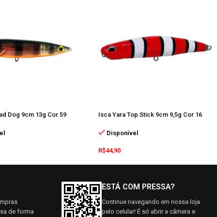
Mad Dog 9cm 13g Cor 59
Isca Yara Top Stick 9cm 9,5g Cor 16
el
Disponível
R$
44,90
ESTÁ COM PRESSA?
ompras
Continue navegando em nossa loja
asa de forma
pelo celular! É só abrir a câmera e