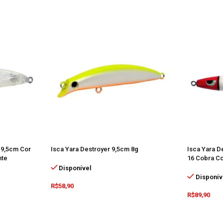
r 9,5cm Cor
Isca Yara Destroyer 9,5cm 8g
Isca Yara D
nte
16 Cobra Co
Disponível
Disponív
R$
58,90
R$
89,90