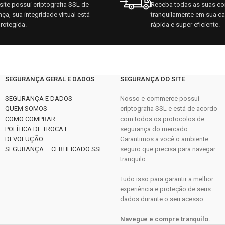
ite possui criptografia SSL de
Receba todas as suas c
ça, sua integridade virtual está
tranquilamente em sua c
rotegida.
rápida e super eficiente.
SEGURANÇA GERAL E DADOS
SEGURANÇA DO SITE
SEGURANÇA E DADOS
Nosso e-commerce possui
QUEM SOMOS
criptografia SSL e está de acordo
COMO COMPRAR
com todos os protocolos de
POLÍTICA DE TROCA E
segurança do mercado.
DEVOLUÇÃO
Garantimos a você o ambiente
SEGURANÇA – CERTIFICADO SSL
seguro que precisa para navegar
tranquilo.
Tudo isso para garantir a melhor
experiência e proteção de seus
dados durante o seu acesso.
Navegue e compre tranquilo.