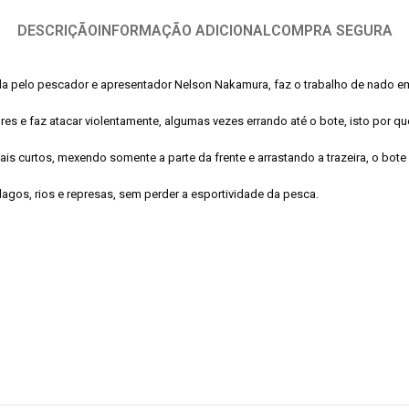
DESCRIÇÃO
INFORMAÇÃO ADICIONAL
COMPRA SEGURA
olvida pelo pescador e apresentador Nelson Nakamura, faz o trabalho de nado 
 faz atacar violentamente, algumas vezes errando até o bote, isto por que 
s curtos, mexendo somente a parte da frente e arrastando a trazeira, o bote s
gos, rios e represas, sem perder a esportividade da pesca.