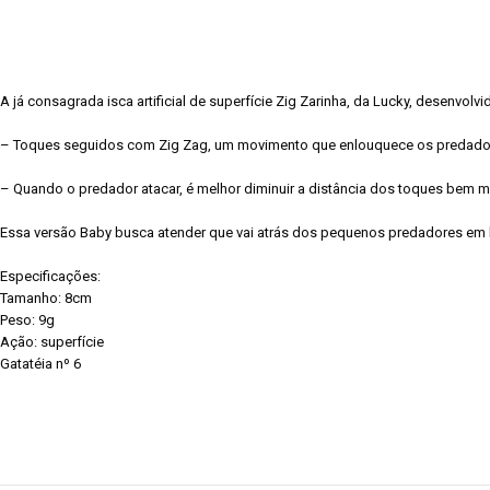
A já consagrada isca artificial de superfície Zig Zarinha, da Lucky, desenv
– Toques seguidos com Zig Zag, um movimento que enlouquece os predadores e
– Quando o predador atacar, é melhor diminuir a distância dos toques bem mai
Essa versão Baby busca atender que vai atrás dos pequenos predadores em la
Especificações:
Tamanho: 8cm
Peso: 9g
Ação: superfície
Gatatéia nº 6