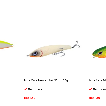
g
Isca Yara Hunter Bait 11cm 14g
Isca Yara 
Disponível
Disponív
R$
64,50
R$
71,50