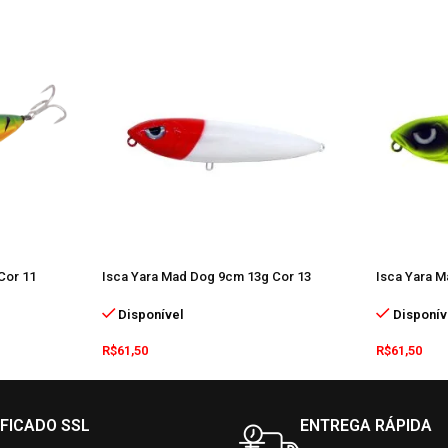
Cor 11
Isca Yara Mad Dog 9cm 13g Cor 13
Isca Yara 
Disponível
Disponív
R$
61,50
R$
61,50
IFICADO SSL
ENTREGA RÁPIDA