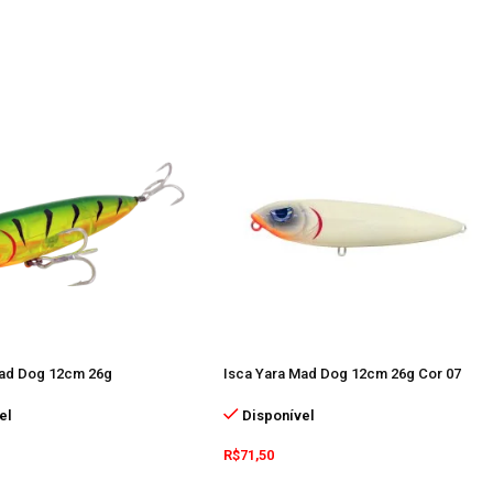
Mad Dog 12cm 26g
Isca Yara Mad Dog 12cm 26g Cor 07
el
Disponível
R$
71,50