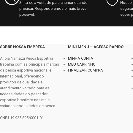
Sinta-se à vontade para chamar quando
Nosso s
precisar. Responderemos o mais breve
seguran
possível.
super p
SOBRE NOSSA EMPRESA
MINI MENU – ACESSO RÁPIDO
A loja Namazu Pesca Esportiva
MINHA CONTA
trabalha com as principais marcas
MEU CARRINHO
da pesca esportiva nacional e
FINALIZAR COMPRA
internacional, oferecendo
produtos de qualidade e
atendimento voltado para as
necessidades do pescador
esportivo brasileiro nas mais
variadas modalidades de pesca.
CNPJ-19.925.895/0001-01.