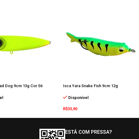
Mad Dog 9cm 13g Cor 56
Isca Yara Snake Fish 9cm 12g
el
Disponível
R$
33,90
ESTÁ COM PRESSA?