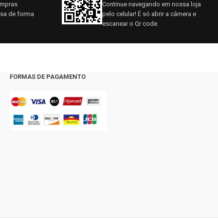
ompras
Continue navegando em nossa loja
asa de forma
pelo celular! É só abrir a câmera e
escanear o Qr code.
FORMAS DE PAGAMENTO