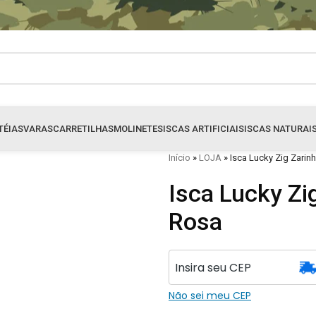
TÉIAS
VARAS
CARRETILHAS
MOLINETES
ISCAS ARTIFICIAIS
ISCAS NATURAI
Início
»
LOJA
»
Isca Lucky Zig Zarin
Isca Lucky Zi
Rosa
Não sei meu CEP