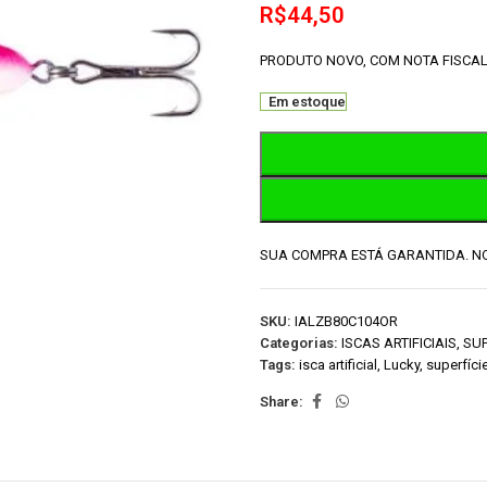
R$
44,50
PRODUTO NOVO, COM NOTA FISCAL
Em estoque
SUA COMPRA ESTÁ GARANTIDA. NO
SKU:
IALZB80C104OR
Categorias:
ISCAS ARTIFICIAIS
,
SUP
Tags:
isca artificial
,
Lucky
,
superfíci
Share: