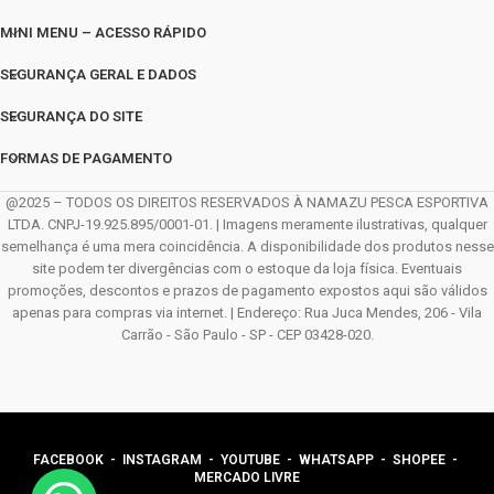
MINI MENU – ACESSO RÁPIDO
SEGURANÇA GERAL E DADOS
SEGURANÇA DO SITE
FORMAS DE PAGAMENTO
@2025 – TODOS OS DIREITOS RESERVADOS À NAMAZU PESCA ESPORTIVA
LTDA. CNPJ-19.925.895/0001-01. | Imagens meramente ilustrativas, qualquer
semelhança é uma mera coincidência. A disponibilidade dos produtos nesse
site podem ter divergências com o estoque da loja física. Eventuais
promoções, descontos e prazos de pagamento expostos aqui são válidos
apenas para compras via internet. | Endereço: Rua Juca Mendes, 206 - Vila
Carrão - São Paulo - SP - CEP 03428-020.
FACEBOOK
-
INSTAGRAM
-
YOUTUBE
-
WHATSAPP
- SHOPEE -
MERCADO LIVRE