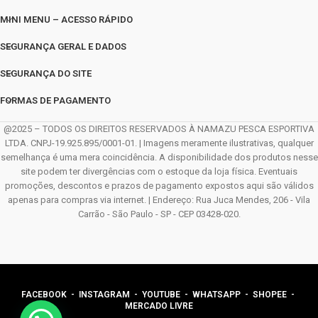
MINI MENU – ACESSO RÁPIDO
SEGURANÇA GERAL E DADOS
SEGURANÇA DO SITE
FORMAS DE PAGAMENTO
@2025 – TODOS OS DIREITOS RESERVADOS À NAMAZU PESCA ESPORTIVA
LTDA. CNPJ-19.925.895/0001-01. | Imagens meramente ilustrativas, qualquer
semelhança é uma mera coincidência. A disponibilidade dos produtos nesse
site podem ter divergências com o estoque da loja física. Eventuais
promoções, descontos e prazos de pagamento expostos aqui são válidos
apenas para compras via internet. | Endereço: Rua Juca Mendes, 206 - Vila
Carrão - São Paulo - SP - CEP 03428-020.
FACEBOOK
-
INSTAGRAM
-
YOUTUBE
-
WHATSAPP
- SHOPEE -
MERCADO LIVRE