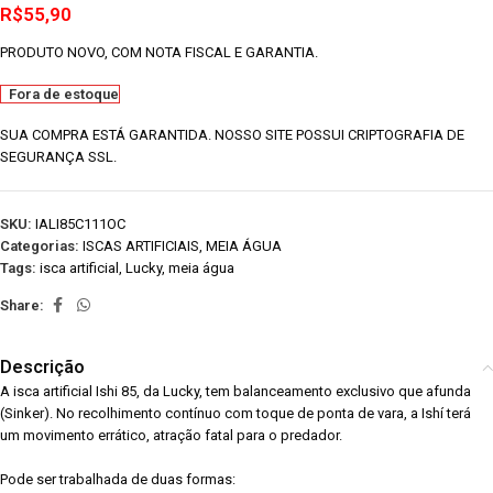
R$
55,90
PRODUTO NOVO, COM NOTA FISCAL E GARANTIA.
Fora de estoque
SUA COMPRA ESTÁ GARANTIDA. NOSSO SITE POSSUI CRIPTOGRAFIA DE
SEGURANÇA SSL.
SKU:
IALI85C111OC
Categorias:
ISCAS ARTIFICIAIS
,
MEIA ÁGUA
Tags:
isca artificial
,
Lucky
,
meia água
Share:
Descrição
A isca artificial Ishi 85, da Lucky, tem balanceamento exclusivo que afunda
(Sinker). No recolhimento contínuo com toque de ponta de vara, a Ishí terá
um movimento errático, atração fatal para o predador.
Pode ser trabalhada de duas formas: