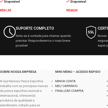
Disponível
Disponível
R$
61,50
R$
44,50
SUPORTE COMPLETO
CERT
Sinta-se à vontade para chamar quando
Nosso s
precisar. Responderemos o mais breve
seguran
possível.
super p
SOBRE NOSSA EMPRESA
MINI MENU – ACESSO RÁPIDO
A loja Namazu Pesca Esportiva
MINHA CONTA
trabalha com as principais marcas
MEU CARRINHO
da pesca esportiva nacional e
FINALIZAR COMPRA
internacional, oferecendo
produtos de qualidade e
atendimento voltado para as