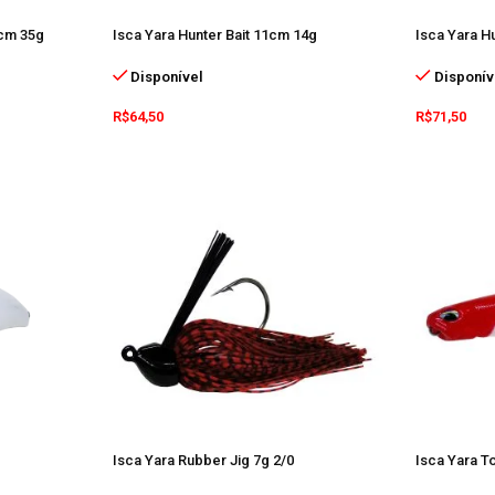
4cm 35g
Isca Yara Hunter Bait 11cm 14g
Isca Yara H
Disponível
Disponív
R$
64,50
R$
71,50
Isca Yara Rubber Jig 7g 2/0
Isca Yara T