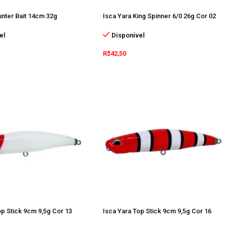
unter Bait 14cm 32g
Isca Yara King Spinner 6/0 26g Cor 02
el
Disponível
R$
42,50
op Stick 9cm 9,5g Cor 13
Isca Yara Top Stick 9cm 9,5g Cor 16