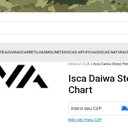
TÉIAS
VARAS
CARRETILHAS
MOLINETES
ISCAS ARTIFICIAIS
ISCAS NATURAI
Início
»
LOJA
»
Isca Daiwa Steez Penc
Isca Daiwa St
Chart
Não sei meu CEP