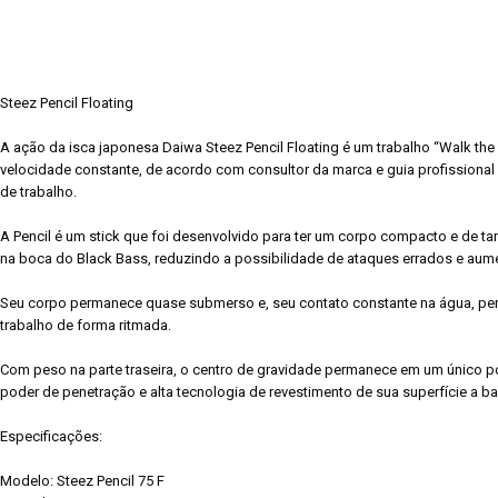
Steez Pencil Floating
A ação da isca japonesa Daiwa Steez Pencil Floating é um trabalho “Walk th
velocidade constante, de acordo com consultor da marca e guia profission
de trabalho.
A Pencil é um stick que foi desenvolvido para ter um corpo compacto e de t
na boca do Black Bass, reduzindo a possibilidade de ataques errados e aum
Seu corpo permanece quase submerso e, seu contato constante na água, perm
trabalho de forma ritmada.
Com peso na parte traseira, o centro de gravidade permanece em um único p
poder de penetração e alta tecnologia de revestimento de sua superfície a 
Especificações:
Modelo: Steez Pencil 75 F