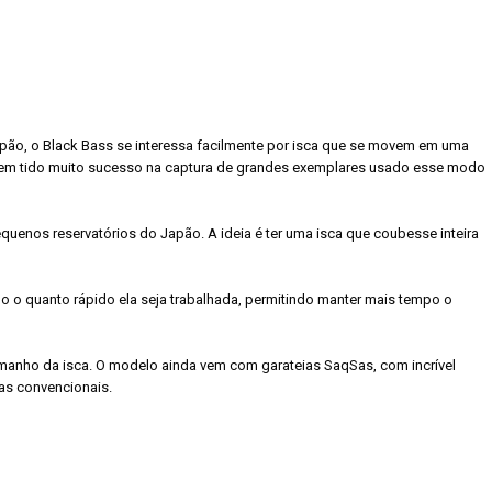
Japão, o Black Bass se interessa facilmente por isca que se movem em uma
e tem tido muito sucesso na captura de grandes exemplares usado esse modo
uenos reservatórios do Japão. A ideia é ter uma isca que coubesse inteira
o o quanto rápido ela seja trabalhada, permitindo manter mais tempo o
amanho da isca. O modelo ainda vem com garateias SaqSas, com incrível
as convencionais.