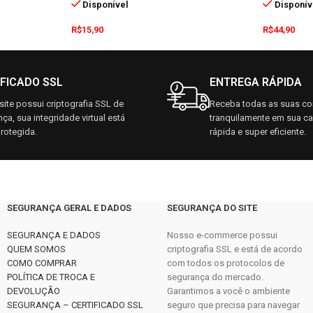
Disponível
Disponív
R$
15,90
R$
44,90
IFICADO SSL
ENTREGA RÁPIDA
ite possui criptografia SSL de
Receba todas as suas c
ça, sua integridade virtual está
tranquilamente em sua c
rotegida.
rápida e super eficiente.
SEGURANÇA GERAL E DADOS
SEGURANÇA DO SITE
SEGURANÇA E DADOS
Nosso e-commerce possui
QUEM SOMOS
criptografia SSL e está de acordo
COMO COMPRAR
com todos os protocolos de
POLÍTICA DE TROCA E
segurança do mercado.
DEVOLUÇÃO
Garantimos a você o ambiente
SEGURANÇA – CERTIFICADO SSL
seguro que precisa para navegar