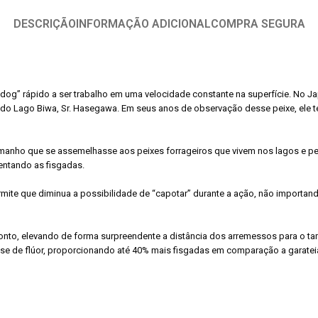
DESCRIÇÃO
INFORMAÇÃO ADICIONAL
COMPRA SEGURA
e dog” rápido a ser trabalho em uma velocidade constante na superfície. No 
al do Lago Biwa, Sr. Hasegawa. Em seus anos de observação desse peixe, el
amanho que se assemelhasse aos peixes forrageiros que vivem nos lagos e peq
entando as fisgadas.
ite que diminua a possibilidade de “capotar” durante a ação, não importand
onto, elevando de forma surpreendente a distância dos arremessos para o t
base de flúor, proporcionando até 40% mais fisgadas em comparação a garatei