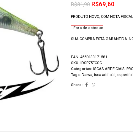
R$
69,60
R$
81,90
PRODUTO NOVO, COM NOTA FISCAL
Fora de estoque
SUA COMPRA ESTÁ GARANTIDA. NO
EAN:
4550133171581
SKU:
IDSP75FCSC
Categorias:
ISCAS ARTIFICIAIS
,
PR
Tags:
Daiwa
,
isca artificial
,
superfíci
Share: