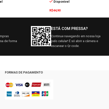
el
Disponível
R$
44,90
ESTÁ COM PRESSA?
ompras
Continue navegando em nossa loja
asa de forma
pelo celular! É só abrir a câmera e
escanear o Qr code.
FORMAS DE PAGAMENTO