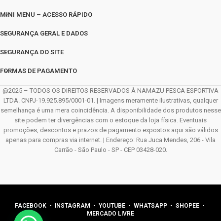
MINI MENU – ACESSO RÁPIDO
SEGURANÇA GERAL E DADOS
SEGURANÇA DO SITE
FORMAS DE PAGAMENTO
@2025 – TODOS OS DIREITOS RESERVADOS À NAMAZU PESCA ESPORTIVA
LTDA. CNPJ-19.925.895/0001-01. | Imagens meramente ilustrativas, qualquer
semelhança é uma mera coincidência. A disponibilidade dos produtos nesse
site podem ter divergências com o estoque da loja física. Eventuais
promoções, descontos e prazos de pagamento expostos aqui são válidos
apenas para compras via internet. | Endereço: Rua Juca Mendes, 206 - Vila
Carrão - São Paulo - SP - CEP 03428-020.
FACEBOOK
-
INSTAGRAM
-
YOUTUBE
-
WHATSAPP
- SHOPEE -
MERCADO LIVRE