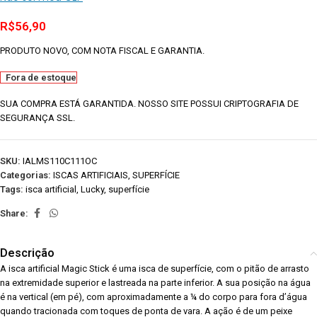
R$
56,90
PRODUTO NOVO, COM NOTA FISCAL E GARANTIA.
Fora de estoque
SUA COMPRA ESTÁ GARANTIDA. NOSSO SITE POSSUI CRIPTOGRAFIA DE
SEGURANÇA SSL.
SKU:
IALMS110C111OC
Categorias:
ISCAS ARTIFICIAIS
,
SUPERFÍCIE
Tags:
isca artificial
,
Lucky
,
superfície
Share:
Descrição
A isca artificial Magic Stick é uma isca de superfície, com o pitão de arrasto
na extremidade superior e lastreada na parte inferior. A sua posição na água
é na vertical (em pé), com aproximadamente a ¼ do corpo para fora d’água
quando tracionada com toques de ponta de vara. A ação é de um peixe