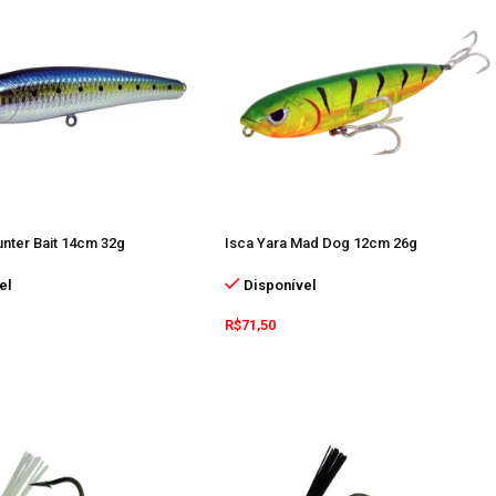
unter Bait 14cm 32g
Isca Yara Mad Dog 12cm 26g
el
Disponível
R$
71,50