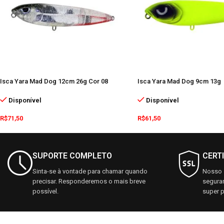
Isca Yara Mad Dog 12cm 26g Cor 08
Isca Yara Mad Dog 9cm 13g
Disponível
Disponível
R$
71,50
R$
61,50
SUPORTE COMPLETO
CERT
Sinta-se à vontade para chamar quando
Nosso s
precisar. Responderemos o mais breve
seguran
possível.
super p