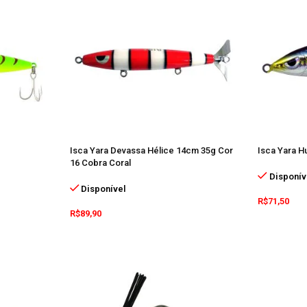
Isca Yara Devassa Hélice 14cm 35g Cor
Isca Yara H
16 Cobra Coral
Disponív
Disponível
R$
71,50
R$
89,90