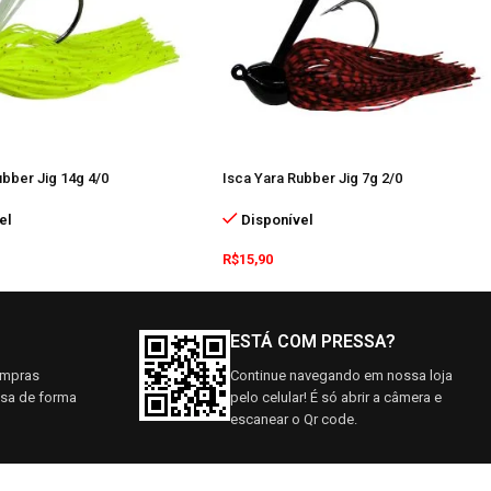
ubber Jig 14g 4/0
Isca Yara Rubber Jig 7g 2/0
el
Disponível
R$
15,90
ESTÁ COM PRESSA?
ompras
Continue navegando em nossa loja
asa de forma
pelo celular! É só abrir a câmera e
escanear o Qr code.