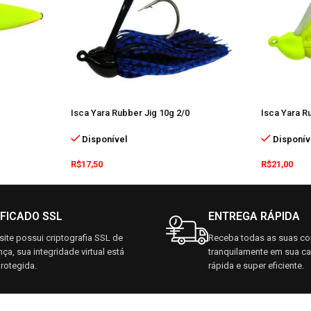
Isca Yara Rubber Jig 10g 2/0
Isca Yara R
Disponível
Disponív
R$
17,50
R$
21,00
IFICADO SSL
ENTREGA RÁPIDA
ite possui criptografia SSL de
Receba todas as suas c
ça, sua integridade virtual está
tranquilamente em sua c
rotegida.
rápida e super eficiente.