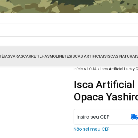
TÉIAS
VARAS
CARRETILHAS
MOLINETES
ISCAS ARTIFICIAIS
ISCAS NATURAI
Início
»
LOJA
»
Isca Artificial Lucky
Isca Artificia
Opaca Yashir
Não sei meu CEP