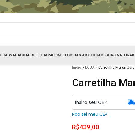
TÉIAS
VARAS
CARRETILHAS
MOLINETES
ISCAS ARTIFICIAIS
ISCAS NATURAI
Início
»
LOJA
»
Carretilha Maruri Ju
Carretilha Ma
Não sei meu CEP
R$
439,00