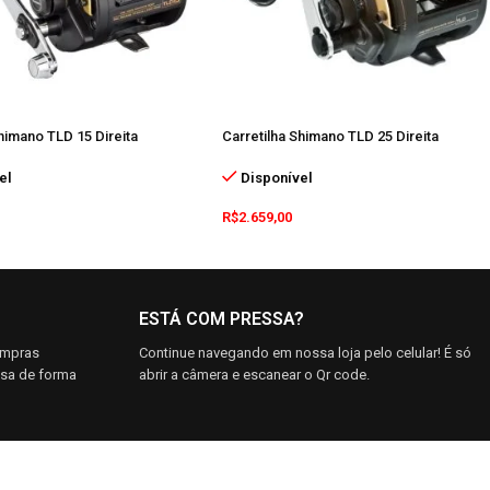
Shimano TLD 15 Direita
Carretilha Shimano TLD 25 Direita
el
Disponível
R$
2.659,00
ESTÁ COM PRESSA?
ompras
Continue navegando em nossa loja pelo celular! É só
asa de forma
abrir a câmera e escanear o Qr code.