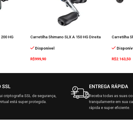
 200 HG
Carretilha Shimano SLX A 150 HG Direita
Carretilha 
Disponível
Disponív
R$
999,90
R$
2.163,50
O SSL
ENTREGA RÁPIDA
i criptografia SSL de segurança,
Receba todas as suas c
irtual está super protegida.
tranquilamente em sua c
rápida e super eficiente.