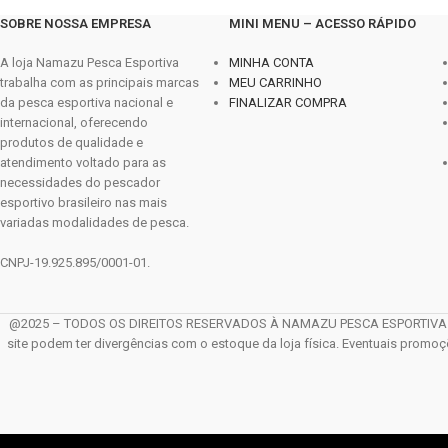
SOBRE NOSSA EMPRESA
MINI MENU – ACESSO RÁPIDO
A loja Namazu Pesca Esportiva
MINHA CONTA
trabalha com as principais marcas
MEU CARRINHO
da pesca esportiva nacional e
FINALIZAR COMPRA
internacional, oferecendo
produtos de qualidade e
atendimento voltado para as
necessidades do pescador
esportivo brasileiro nas mais
variadas modalidades de pesca.
CNPJ-19.925.895/0001-01.
@2025 – TODOS OS DIREITOS RESERVADOS À NAMAZU PESCA ESPORTIVA LTDA. 
site podem ter divergências com o estoque da loja física. Eventuais promo