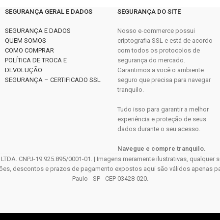
SEGURANÇA GERAL E DADOS
SEGURANÇA DO SITE
SEGURANÇA E DADOS
Nosso e-commerce possui
QUEM SOMOS
criptografia SSL e está de acordo
COMO COMPRAR
com todos os protocolos de
POLÍTICA DE TROCA E
segurança do mercado.
DEVOLUÇÃO
Garantimos a você o ambiente
SEGURANÇA – CERTIFICADO SSL
seguro que precisa para navegar
tranquilo.
Tudo isso para garantir a melhor
experiência e proteção de seus
dados durante o seu acesso.
Navegue e compre tranquilo.
CNPJ-19.925.895/0001-01. | Imagens meramente ilustrativas, qualquer sem
ções, descontos e prazos de pagamento expostos aqui são válidos apenas para 
Paulo - SP - CEP 03428-020.