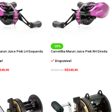
-20%
Maruri Juice Pink LH Esquerda
Carretilha Maruri Juice Pink RH Direita
el
Disponível
349,90
R$
349,90
R$
439,00