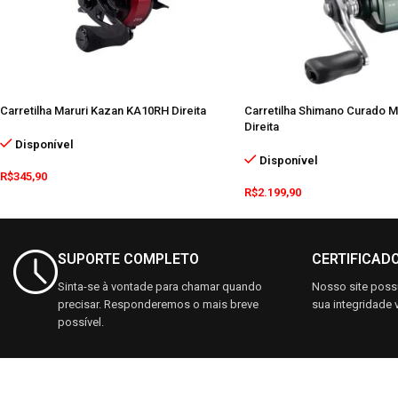
Carretilha Maruri Kazan KA10RH Direita
Carretilha Shimano Curado M
Direita
Disponível
Disponível
R$
345,90
R$
2.199,90
SUPORTE COMPLETO
CERTIFICAD
Sinta-se à vontade para chamar quando
Nosso site possu
precisar. Responderemos o mais breve
sua integridade v
possível.