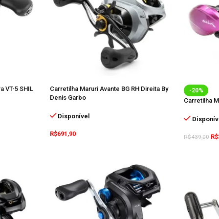
a VT-5 SHIL
Carretilha Maruri Avante BG RH Direita By
-20%
Denis Garbo
Carretilha 
Disponível
Disponív
R$
691,90
R$
R$
439,00