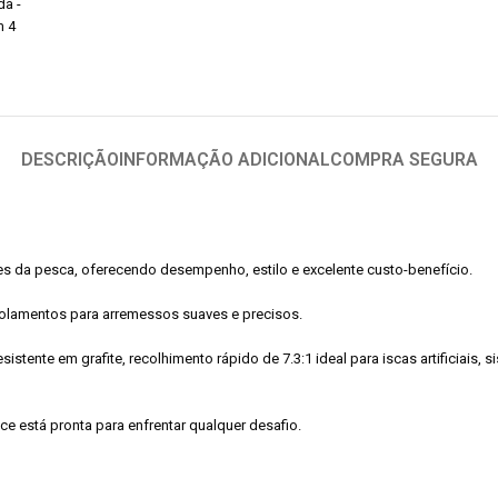
DESCRIÇÃO
INFORMAÇÃO ADICIONAL
COMPRA SEGURA
ntes da pesca, oferecendo desempenho, estilo e excelente custo-benefício.
rolamentos para arremessos suaves e precisos.
esistente em grafite, recolhimento rápido de 7.3:1 ideal para iscas artificiais
e está pronta para enfrentar qualquer desafio.