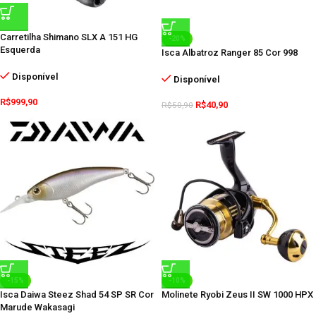
Carretilha Shimano SLX A 151 HG
-20%
Esquerda
Isca Albatroz Ranger 85 Cor 998
Disponível
Disponível
R$
999,90
R$
40,90
R$
50,90
-15%
-10%
Isca Daiwa Steez Shad 54 SP SR Cor
Molinete Ryobi Zeus II SW 1000 HPX
Marude Wakasagi