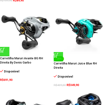
R$
89,90
R$
109,90
Carretilha Maruri Avante BG RH
-20%
Direita By Denis Garbo
Carretilha Maruri Juice Blue RH
Direita
Disponível
Disponível
R$
691,90
R$
349,90
R$
439,00