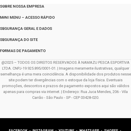
SOBRE NOSSA EMPRESA
MINI MENU – ACESSO RÁPIDO
SEGURANÇA GERAL E DADOS
SEGURANÇA DO SITE
FORMAS DE PAGAMENTO
@2025 – TODOS OS DIREITOS RESERVADOS À NAMAZU PESCA ESPORTIVA
LTDA. CNPJ-19.925.895/0001-01. | Imagens meramente ilustrativas, qualquer
semelhança é uma mera coincidência. A disponibilidade dos produtos nesse
site podem ter divergências com o estoque da loja física. Eventuais
promoções, descontos e prazos de pagamento expostos aqui são válidos
apenas para compras via internet. | Endereço: Rua Juca Mendes, 206 - Vila
Carrão - São Paulo - SP - CEP 03428-020.
FACEBOOK
-
INSTAGRAM
-
YOUTUBE
-
WHATSAPP
- SHOPEE -